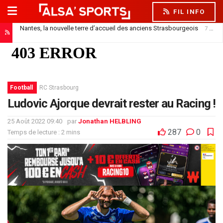
FIL INFO
Nantes, la nouvelle terre d’accueil des anciens Strasbourgeois
7 août 2026
Football
RC Strasbourg
Ludovic Ajorque devrait rester au Racing !
25 Août 2022 09:40
par
Jonathan HELBLING
287
0
Temps de lecture : 2 mins