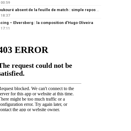
00:59
Doukouré absent de la feuille de match : simple repos ou départ imminent ?
18:37
cing – Elversberg : la composition d’Hugo Oliveira
17:11