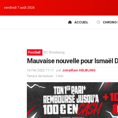
vendredi 7 août 2026
ACCUEIL
CHRONO 
Football
RC Strasbourg
Mauvaise nouvelle pour Ismaël D
16 Fév 2022 11:11
par
Jonathan HELBLING
Temps de lecture : 1 min