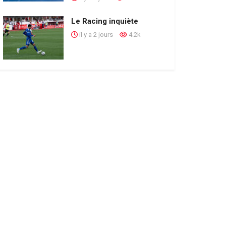
Le Racing inquiète
il y a 2 jours
4.2k