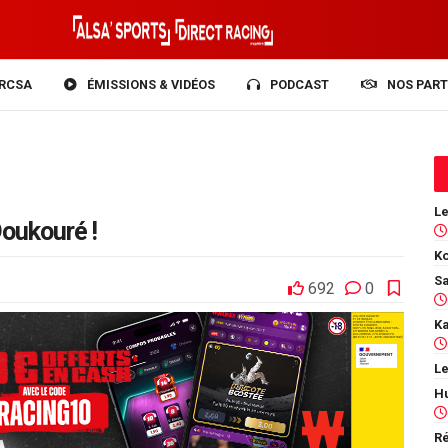
RCSA
ÉMISSIONS & VIDÉOS
PODCAST
NOS PART
oukouré !
Ko
692
0
Le