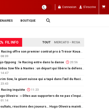
Connexion
S'inscrire
ENAIRES
BOUTIQUE
FIL INFO
TOUT
MERCATO - RCSA
Le Racing offre son premier contrat pro à Trésor Kouablé
08:09
jo Oppong : le Racing entre dans la danse
20:56
Saïdou Sow file à Nantes : un départ qui libère la défense
14:47
Karim Sow, le géant suisse qui a tapé dans l’œil du Racing
23:43
 Racing inquiète
11:23
Hugo Oliveira : « Dîtes aux supporters de ne pas s’inquiéter »
01:14
Résultats, réactions des joueurs… Hugo Oliveira maintient son exigence