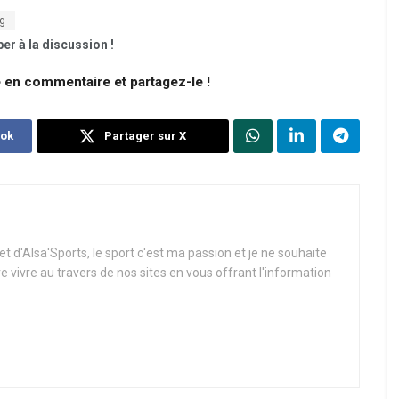
g
er à la discussion !
e en commentaire et partagez-le !
ook
Partager sur X
t d'Alsa'Sports, le sport c'est ma passion et je ne souhaite
re vivre au travers de nos sites en vous offrant l'information