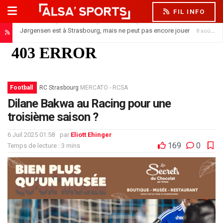
FIL INFO
Jørgensen est à Strasbourg, mais ne peut pas encore jouer
8 août 2026
Football
RC Strasbourg
MERCATO - RCSA
Dilane Bakwa au Racing pour une
troisième saison ?
6 Juil 2025 01:58
par
Eliott Ehinger
169
0
Temps de lecture : 3 mins