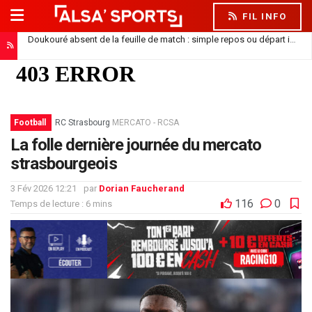
FIL INFO
Doukouré absent de la feuille de match : simple repos ou départ imminent ?
Football
RC Strasbourg
MERCATO - RCSA
La folle dernière journée du mercato
strasbourgeois
3 Fév 2026 12:21
par
Dorian Faucherand
116
0
Temps de lecture : 6 mins