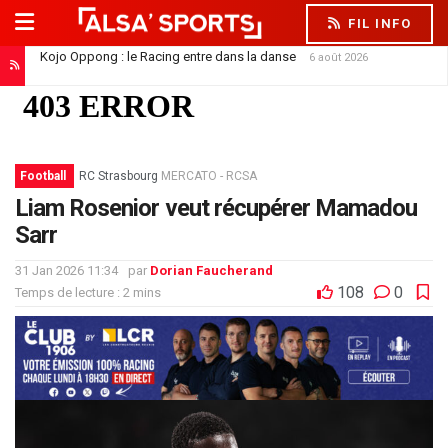
FIL INFO
Kojo Oppong : le Racing entre dans la danse
6 août 2026
Football
RC Strasbourg
MERCATO - RCSA
Liam Rosenior veut récupérer Mamadou
Sarr
31 Jan 2026 11:34
par
Dorian Faucherand
108
0
Temps de lecture : 2 mins