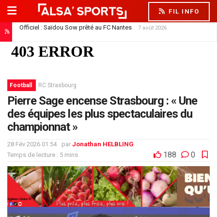
FIL INFO
Officiel : Saïdou Sow prêté au FC Nantes
7 août 2026
Football
RC Strasbourg
Pierre Sage encense Strasbourg : « Une
des équipes les plus spectaculaires du
championnat »
28 Fév 2026 01:54
par
Jonathan HELBLING
188
0
Temps de lecture : 5 mins