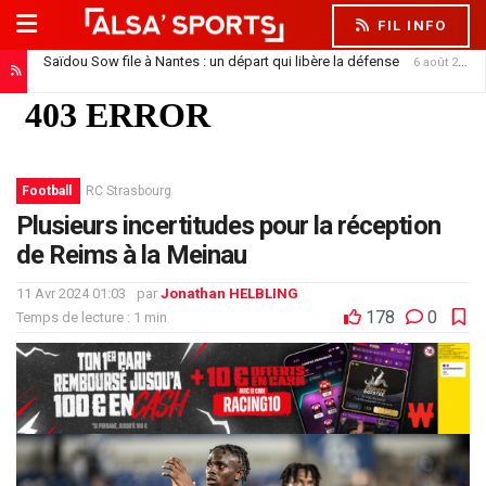
FIL INFO
Saïdou Sow file à Nantes : un départ qui libère la défense
6 août 2026
Football
RC Strasbourg
Plusieurs incertitudes pour la réception
de Reims à la Meinau
11 Avr 2024 01:03
par
Jonathan HELBLING
178
0
Temps de lecture : 1 min