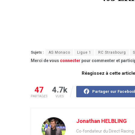
Sujets :
AS Monaco
Ligue 1
RC Strasbourg
S
Merci de vous
connecter
pour commenter et particip
Réagissez à cette articl
47
4.7k
Partager sur Faceboo
PARTAGES
VUES
Jonathan HELBLING
Co-fondateur du Direct Racing e