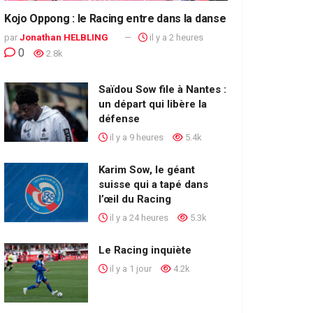
Kojo Oppong : le Racing entre dans la danse
par
Jonathan HELBLING
il y a 2 heures
0
2.8k
Saïdou Sow file à Nantes :
un départ qui libère la
défense
il y a 9 heures
5.4k
Karim Sow, le géant
suisse qui a tapé dans
l’œil du Racing
il y a 24 heures
5.3k
Le Racing inquiète
il y a 1 jour
4.2k