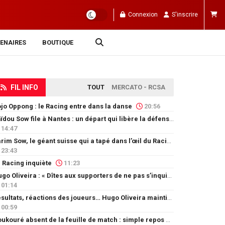
Connexion
S'inscrire
ENAIRES
BOUTIQUE
FIL INFO
TOUT
MERCATO - RCSA
jo Oppong : le Racing entre dans la danse
20:56
Saïdou Sow file à Nantes : un départ qui libère la défense
14:47
Karim Sow, le géant suisse qui a tapé dans l’œil du Racing
23:43
 Racing inquiète
11:23
Hugo Oliveira : « Dîtes aux supporters de ne pas s’inquiéter »
01:14
Résultats, réactions des joueurs… Hugo Oliveira maintient son exigence
00:59
Doukouré absent de la feuille de match : simple repos ou départ imminent ?