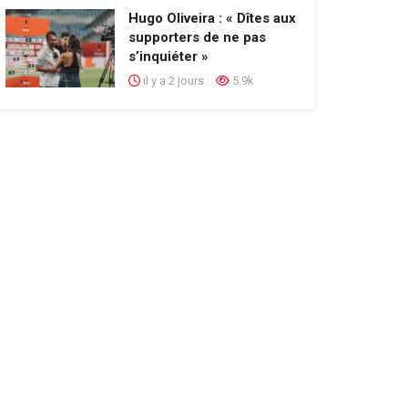
Hugo Oliveira : « Dîtes aux
supporters de ne pas
s’inquiéter »
il y a 2 jours
5.9k