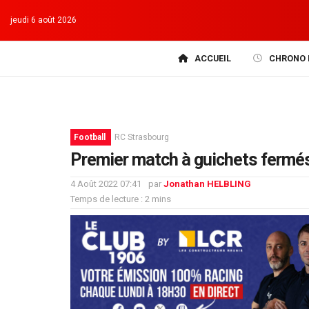
jeudi 6 août 2026
ACCUEIL
CHRONO 
Football
RC Strasbourg
Premier match à guichets fermés
4 Août 2022 07:41
par
Jonathan HELBLING
Temps de lecture : 2 mins