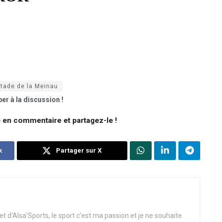
tade de la Meinau
er à la discussion !
e en commentaire et partagez-le !
k
Partager sur X
t d'Alsa'Sports, le sport c'est ma passion et je ne souhaite