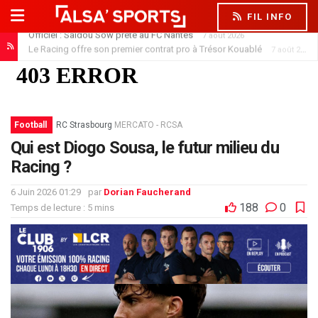
FIL INFO
Le Racing offre son premier contrat pro à Trésor Kouablé
7 août 2026
Football
RC Strasbourg
MERCATO - RCSA
Qui est Diogo Sousa, le futur milieu du
Racing ?
6 Juin 2026 01:29
par
Dorian Faucherand
188
0
Temps de lecture : 5 mins