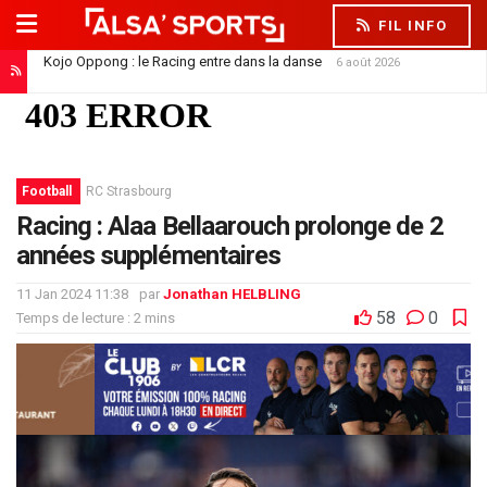
FIL INFO
Kojo Oppong : le Racing entre dans la danse
6 août 2026
Football
RC Strasbourg
Racing : Alaa Bellaarouch prolonge de 2
années supplémentaires
11 Jan 2024 11:38
par
Jonathan HELBLING
58
0
Temps de lecture : 2 mins