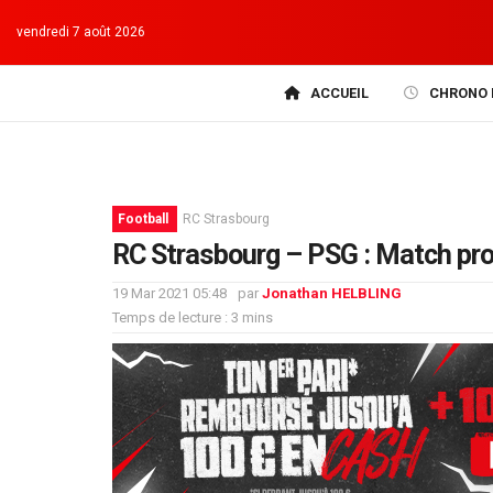
vendredi 7 août 2026
ACCUEIL
CHRONO 
Football
RC Strasbourg
RC Strasbourg – PSG : Match pr
19 Mar 2021 05:48
par
Jonathan HELBLING
Temps de lecture : 3 mins