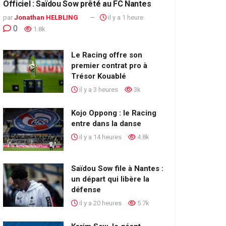
Officiel : Saïdou Sow prêté au FC Nantes
par
Jonathan HELBLING
il y a 1 heure
0
1.8k
Le Racing offre son
premier contrat pro à
Trésor Kouablé
il y a 3 heures
3k
Kojo Oppong : le Racing
entre dans la danse
il y a 14 heures
4.8k
Saïdou Sow file à Nantes :
un départ qui libère la
défense
il y a 20 heures
5.7k