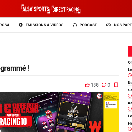
RCSA
ÉMISSIONS & VIDÉOS
PODCAST
NOS PART
Of
ogrammé !
Ko
138
0
Le