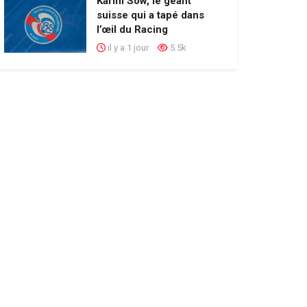
Karim Sow, le géant
suisse qui a tapé dans
l’œil du Racing
il y a 1 jour
5.5k