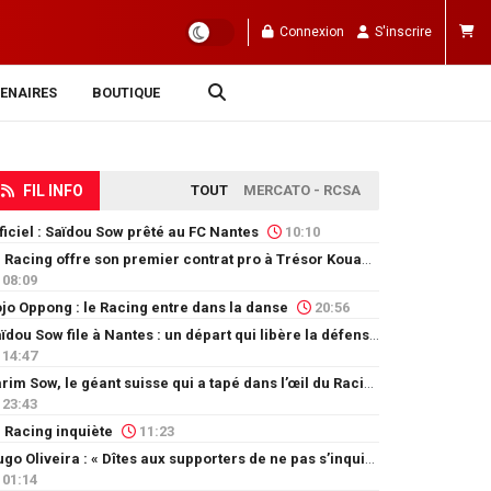
Connexion
S'inscrire
ENAIRES
BOUTIQUE
FIL INFO
TOUT
MERCATO - RCSA
ficiel : Saïdou Sow prêté au FC Nantes
10:10
Le Racing offre son premier contrat pro à Trésor Kouablé
08:09
jo Oppong : le Racing entre dans la danse
20:56
Saïdou Sow file à Nantes : un départ qui libère la défense
14:47
Karim Sow, le géant suisse qui a tapé dans l’œil du Racing
23:43
 Racing inquiète
11:23
Hugo Oliveira : « Dîtes aux supporters de ne pas s’inquiéter »
01:14