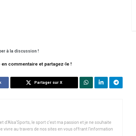
er à la discussion !
e en commentaire et partagez-le !
k
Partager sur X
t d'Alsa'Sports, le sport c'est ma passion et je ne souhaite
re vivre au travers de nos sites en vous offrant l'information