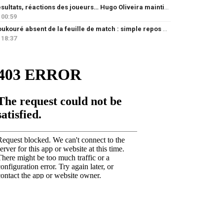
Résultats, réactions des joueurs… Hugo Oliveira maintient son exigence
00:59
Doukouré absent de la feuille de match : simple repos ou départ imminent ?
18:37