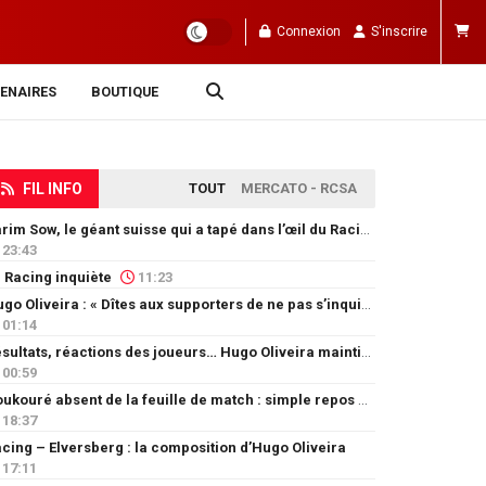
Connexion
S'inscrire
ENAIRES
BOUTIQUE
FIL INFO
TOUT
MERCATO - RCSA
Karim Sow, le géant suisse qui a tapé dans l’œil du Racing
23:43
 Racing inquiète
11:23
Hugo Oliveira : « Dîtes aux supporters de ne pas s’inquiéter »
01:14
Résultats, réactions des joueurs… Hugo Oliveira maintient son exigence
00:59
Doukouré absent de la feuille de match : simple repos ou départ imminent ?
18:37
cing – Elversberg : la composition d’Hugo Oliveira
17:11