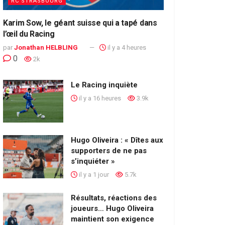
RC STRASBOURG
Karim Sow, le géant suisse qui a tapé dans
l’œil du Racing
par
Jonathan HELBLING
il y a 4 heures
0
2k
Le Racing inquiète
il y a 16 heures
3.9k
Hugo Oliveira : « Dîtes aux
supporters de ne pas
s’inquiéter »
il y a 1 jour
5.7k
Résultats, réactions des
joueurs… Hugo Oliveira
maintient son exigence