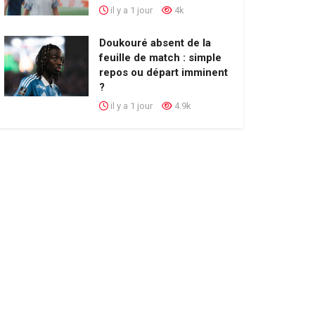
il y a 1 jour
4k
Doukouré absent de la
feuille de match : simple
repos ou départ imminent
?
il y a 1 jour
4.9k