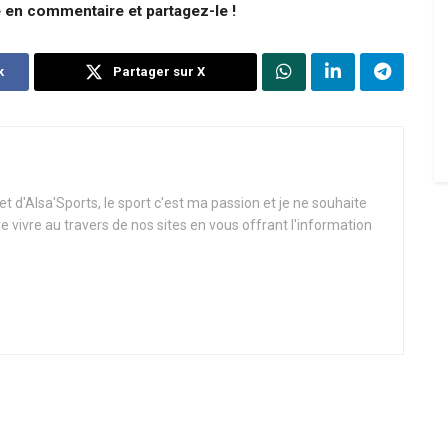
e en commentaire et partagez-le !
k
Partager sur X
t d'Alsa'Sports, le sport c'est ma passion et je ne souhaite
re vivre au travers de nos sites en vous offrant l'information