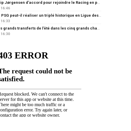
Filip Jørgensen d’accord pour rejoindre le Racing en prêt
16:46
Le PSG peut-il réaliser un triplé historique en Ligue des champions ?
16:33
Les grands transferts de l’été dans les cinq grands championnats européens : quels clubs ont le plus investi ?
16:30