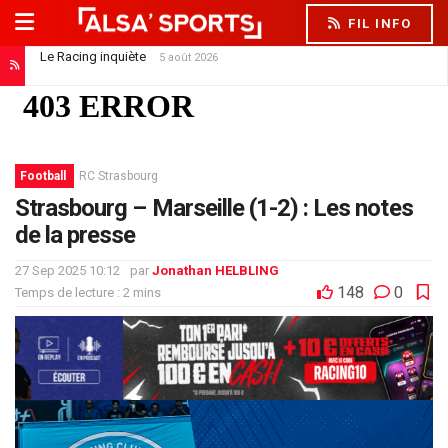
FIL INFO
Le Racing inquiète
5 août 2026
Football
RC Strasbourg
Strasbourg – Marseille (1-2) : Les notes
de la presse
27 Sep 2025 10:12
par
Jonathan HELBLING
148
0
Temps de lecture : 2 mins