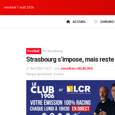
vendredi 7 août 2026
ACCUEIL
CHRONO 
Football
RC Strasbourg
Strasbourg s’impose, mais reste
27 Avr 2025 10:27
par
Jonathan HELBLING
Temps de lecture : 2 mins