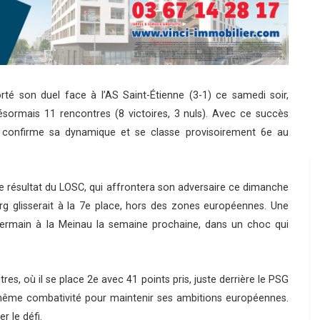
té son duel face à l’AS Saint-Étienne (3-1) ce samedi soir,
t désormais 11 rencontres (8 victoires, 3 nuls). Avec ce succès
en confirme sa dynamique et se classe provisoirement 6e au
le résultat du LOSC, qui affrontera son adversaire ce dimanche
urg glisserait à la 7e place, hors des zones européennes. Une
t-Germain à la Meinau la semaine prochaine, dans un choc qui
res, où il se place 2e avec 41 points pris, juste derrière le PSG
a même combativité pour maintenir ses ambitions européennes.
r le défi.