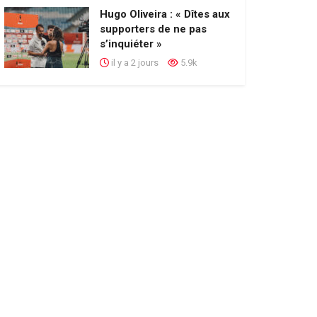
Hugo Oliveira : « Dîtes aux
supporters de ne pas
s’inquiéter »
il y a 2 jours
5.9k