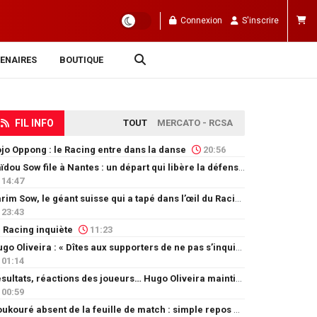
Connexion
S'inscrire
ENAIRES
BOUTIQUE
FIL INFO
TOUT
MERCATO - RCSA
jo Oppong : le Racing entre dans la danse
20:56
Saïdou Sow file à Nantes : un départ qui libère la défense
14:47
Karim Sow, le géant suisse qui a tapé dans l’œil du Racing
23:43
 Racing inquiète
11:23
Hugo Oliveira : « Dîtes aux supporters de ne pas s’inquiéter »
01:14
Résultats, réactions des joueurs… Hugo Oliveira maintient son exigence
00:59
Doukouré absent de la feuille de match : simple repos ou départ imminent ?