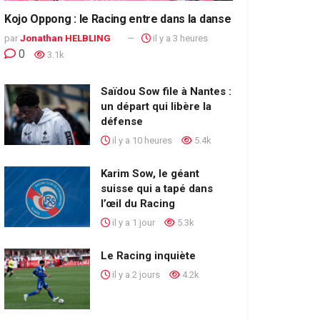
Kojo Oppong : le Racing entre dans la danse
par
Jonathan HELBLING
il y a 3 heures
0
3.1k
Saïdou Sow file à Nantes :
un départ qui libère la
défense
il y a 10 heures
5.4k
Karim Sow, le géant
suisse qui a tapé dans
l’œil du Racing
il y a 1 jour
5.3k
Le Racing inquiète
il y a 2 jours
4.2k