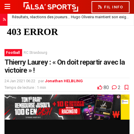
FIL INFO
Résultats, réactions des joueurs… Hugo Oliveira maintient son exigence
Football
RC Strasbourg
Thierry Laurey : « On doit repartir avec la
victoire » !
24 Jan 2021 06:22
par
Jonathan HELBLING
80
2
Temps de lecture : 1 min