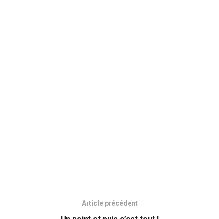
Article précédent
Un point et puis c’est tout !