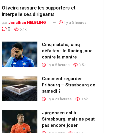
Oliveira rassure les supporters et
interpelle ses dirigeants
par
Jonathan HELBLING
il y a 5 heures
0
6.1k
Cinq matchs, cinq
défaites : le Racing joue
contre la montre
il y a 5 heures
3.5k
Comment regarder
Fribourg – Strasbourg ce
samedi ?
il y a 23 heures
3.5k
Jørgensen est à
Strasbourg, mais ne peut
pas encore jouer