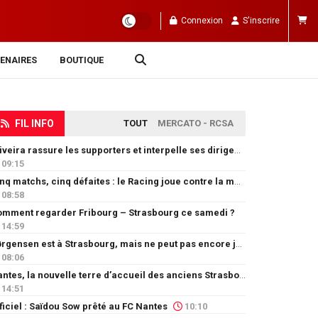
Connexion
S'inscrire
ENAIRES
BOUTIQUE
FIL INFO
TOUT
MERCATO - RCSA
Oliveira rassure les supporters et interpelle ses dirigeants
09:15
Cinq matchs, cinq défaites : le Racing joue contre la montre
08:58
mment regarder Fribourg – Strasbourg ce samedi ?
14:59
Jørgensen est à Strasbourg, mais ne peut pas encore jouer
08:06
Nantes, la nouvelle terre d’accueil des anciens Strasbourgeois
14:51
ficiel : Saïdou Sow prêté au FC Nantes
10:10