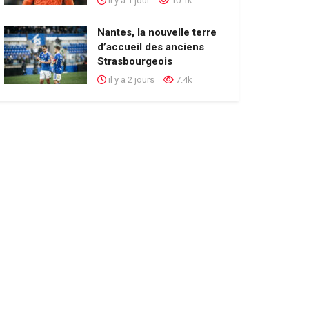
il y a 1 jour
10.1k
Nantes, la nouvelle terre
d’accueil des anciens
Strasbourgeois
il y a 2 jours
7.4k