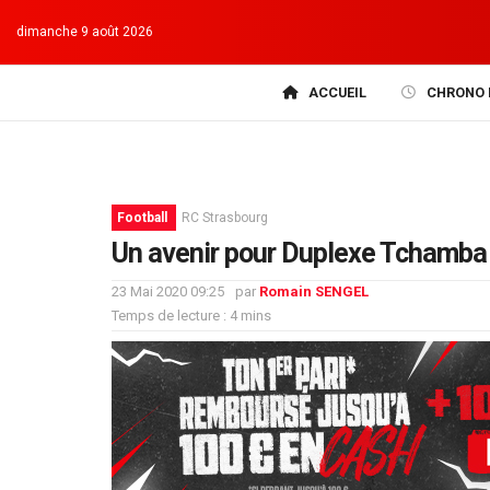
dimanche 9 août 2026
ACCUEIL
CHRONO 
Football
RC Strasbourg
Un avenir pour Duplexe Tchamba
23 Mai 2020 09:25
par
Romain SENGEL
Temps de lecture : 4 mins