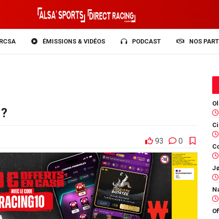
RCSA
ÉMISSIONS & VIDÉOS
PODCAST
NOS PART
 ?
93
0
Co
Of