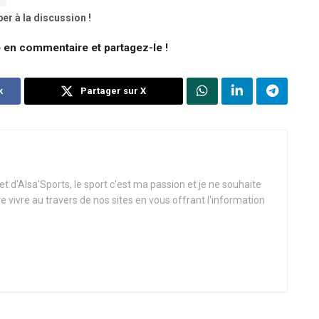
er à la discussion !
e en commentaire et partagez-le !
k
Partager sur X
t d'Alsa'Sports, le sport c'est ma passion et je ne souhaite
re vivre au travers de nos sites en vous offrant l'information