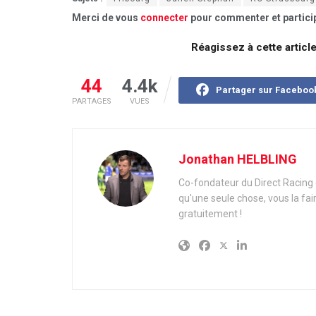
Merci de vous
connecter
pour commenter et particip
Réagissez à cette articl
44
4.4k
Partager sur Faceboo
PARTAGES
VUES
Jonathan HELBLING
Co-fondateur du Direct Racing e
qu'une seule chose, vous la fai
gratuitement !