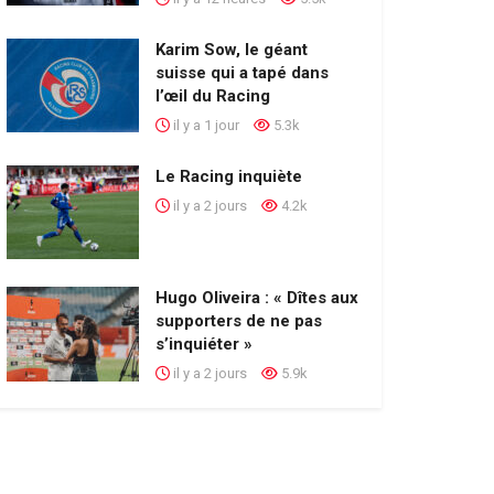
Karim Sow, le géant
suisse qui a tapé dans
l’œil du Racing
il y a 1 jour
5.3k
Le Racing inquiète
il y a 2 jours
4.2k
Hugo Oliveira : « Dîtes aux
supporters de ne pas
s’inquiéter »
il y a 2 jours
5.9k