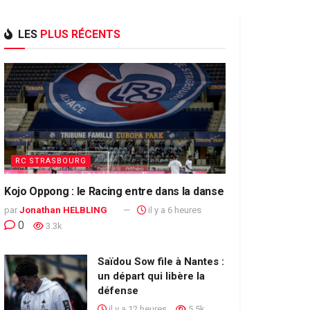
LES
PLUS RÉCENTS
RC STRASBOURG
Kojo Oppong : le Racing entre dans la danse
par
Jonathan HELBLING
il y a 6 heures
0
3.3k
Saïdou Sow file à Nantes :
un départ qui libère la
défense
il y a 12 heures
5.5k