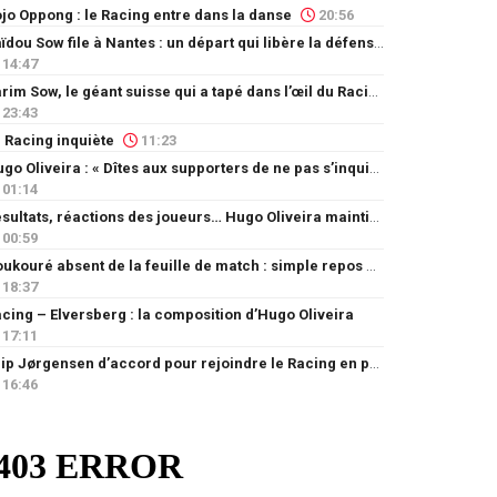
jo Oppong : le Racing entre dans la danse
20:56
Saïdou Sow file à Nantes : un départ qui libère la défense
14:47
Karim Sow, le géant suisse qui a tapé dans l’œil du Racing
23:43
 Racing inquiète
11:23
Hugo Oliveira : « Dîtes aux supporters de ne pas s’inquiéter »
01:14
Résultats, réactions des joueurs… Hugo Oliveira maintient son exigence
00:59
Doukouré absent de la feuille de match : simple repos ou départ imminent ?
18:37
cing – Elversberg : la composition d’Hugo Oliveira
17:11
Filip Jørgensen d’accord pour rejoindre le Racing en prêt
16:46