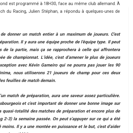
second est programmé à 18H30, face au même club allemand. À
coach du Racing, Julien Stéphan, a répondu à quelques-unes de
st de donner un match entier à un maximum de joueurs. C’est
aration. Il y aura une équipe proche de l’équipe type. Il peut
 de la partie, mais ça se rapprochera à celle qui affrontera
ée de championnat. L’idée, c’est d’amener le plus de joueurs
 exception avec Kévin Gameiro qui ne pourra pas jouer les 90
inima, nous utiliserons 21 joueurs de champ pour ces deux
les feuilles de match demain.
’un match de préparation, aura une saveur assez particulière.
rasbourgeois et c’est important de donner une bonne image sur
la quasi-totalité des matches de préparation et encore plus de
ng 2-3) la semaine passée. On peut s’appuyer sur ce qui a été
é moins. Il y a une montée en puissance et le but, c’est d’aider