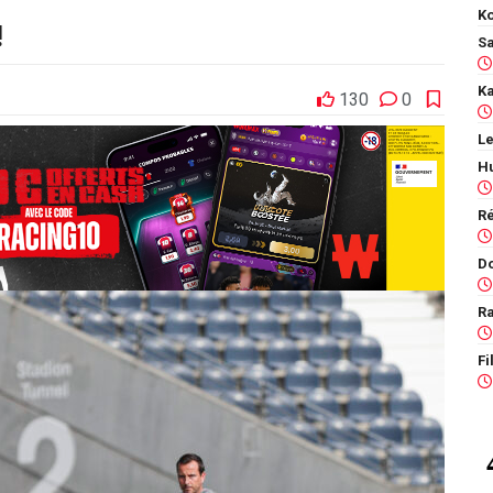
Ko
!
130
0
Le
Ra