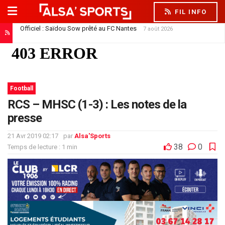
FIL INFO
Officiel : Saïdou Sow prêté au FC Nantes
7 août 2026
Le Racing offre son premier contrat pro à Trésor Kouablé
7 août 2026
Football
RCS – MHSC (1-3) : Les notes de la
presse
21 Avr 2019 02:17
par
Alsa'Sports
38
0
Temps de lecture : 1 min