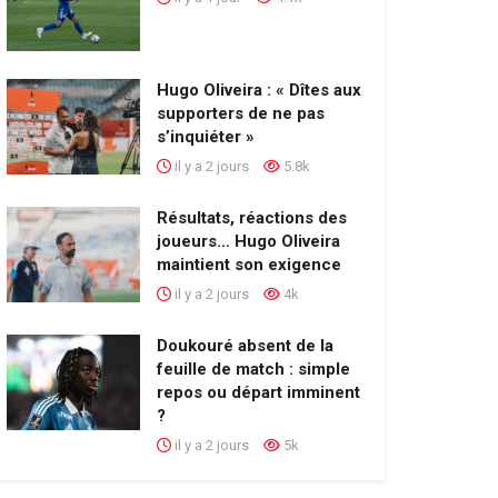
Hugo Oliveira : « Dîtes aux
supporters de ne pas
s’inquiéter »
il y a 2 jours
5.8k
Résultats, réactions des
joueurs… Hugo Oliveira
maintient son exigence
il y a 2 jours
4k
Doukouré absent de la
feuille de match : simple
repos ou départ imminent
?
il y a 2 jours
5k