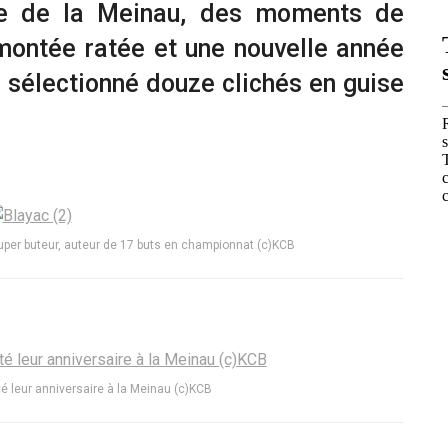
ade de la Meinau, des moments de
ontée ratée et une nouvelle année
 sélectionné douze clichés en guise
 super buteur, auteur de 17 buts en championnat (c)KCB
té leur anniversaire à la Meinau (c)KCB