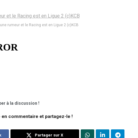
 une rumeur et le Racing est en Ligue 2 (c)KCB
er à la discussion !
e en commentaire et partagez-le !
k
Partager sur X