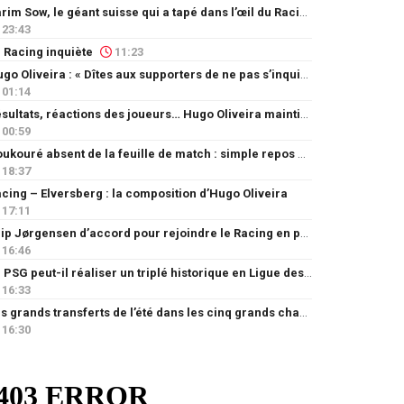
Karim Sow, le géant suisse qui a tapé dans l’œil du Racing
23:43
 Racing inquiète
11:23
Hugo Oliveira : « Dîtes aux supporters de ne pas s’inquiéter »
01:14
Résultats, réactions des joueurs… Hugo Oliveira maintient son exigence
00:59
Doukouré absent de la feuille de match : simple repos ou départ imminent ?
18:37
cing – Elversberg : la composition d’Hugo Oliveira
17:11
Filip Jørgensen d’accord pour rejoindre le Racing en prêt
16:46
Le PSG peut-il réaliser un triplé historique en Ligue des champions ?
16:33
Les grands transferts de l’été dans les cinq grands championnats européens : quels clubs ont le plus investi ?
16:30