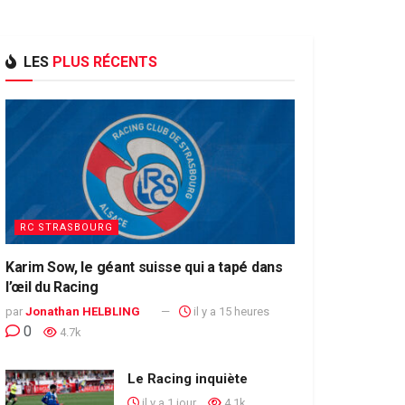
LES
PLUS RÉCENTS
RC STRASBOURG
Karim Sow, le géant suisse qui a tapé dans
l’œil du Racing
par
Jonathan HELBLING
il y a 15 heures
0
4.7k
Le Racing inquiète
il y a 1 jour
4.1k