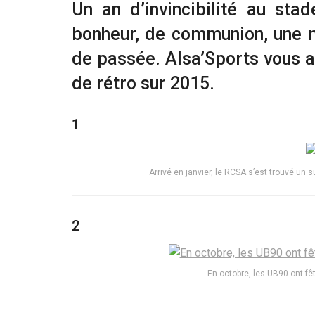
Un an d’invincibilité au st
bonheur, de communion, une m
de passée. Alsa’Sports vous a
de rétro sur 2015.
1
Arrivé en janvier, le RCSA s’est trouvé un
2
En octobre, les UB90 ont fê