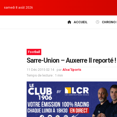
samedi 8 août 2026
ACCUEIL
CHRONO 
Football
Sarre-Union – Auxerre II reporté !
11 Déc 2015 02:14
par
Alsa'Sports
Temps de lecture : 1 min