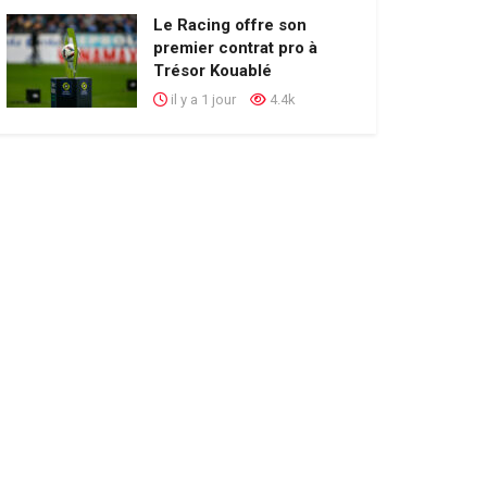
Le Racing offre son
premier contrat pro à
Trésor Kouablé
il y a 1 jour
4.4k