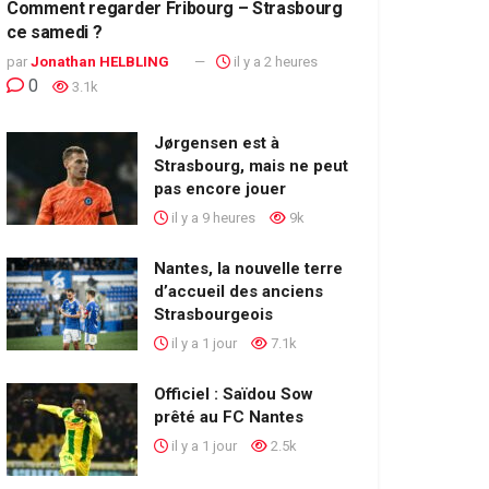
Comment regarder Fribourg – Strasbourg
ce samedi ?
par
Jonathan HELBLING
il y a 2 heures
0
3.1k
Jørgensen est à
Strasbourg, mais ne peut
pas encore jouer
il y a 9 heures
9k
Nantes, la nouvelle terre
d’accueil des anciens
Strasbourgeois
il y a 1 jour
7.1k
Officiel : Saïdou Sow
prêté au FC Nantes
il y a 1 jour
2.5k