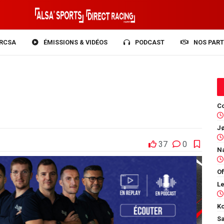
RCSA
ÉMISSIONS & VIDÉOS
PODCAST
NOS PART
Co
37
0
Of
Ko