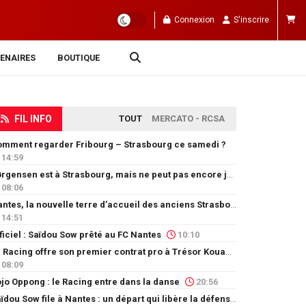
Connexion
S'inscrire
ENAIRES
BOUTIQUE
FIL INFO
TOUT
MERCATO - RCSA
mment regarder Fribourg – Strasbourg ce samedi ?
14:59
Jørgensen est à Strasbourg, mais ne peut pas encore jouer
08:06
Nantes, la nouvelle terre d’accueil des anciens Strasbourgeois
14:51
ficiel : Saïdou Sow prêté au FC Nantes
10:10
Le Racing offre son premier contrat pro à Trésor Kouablé
08:09
jo Oppong : le Racing entre dans la danse
20:56
Saïdou Sow file à Nantes : un départ qui libère la défense