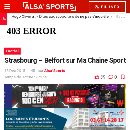
FIL INFO
Hugo Oliveira : « Dîtes aux supporters de ne pas s’inquiéter »
5 août 2026
Football
Strasbourg – Belfort sur Ma Chaîne Sport
15 Déc 2015 11:45
par
Alsa'Sports
39
0
Temps de lecture : 2 mins