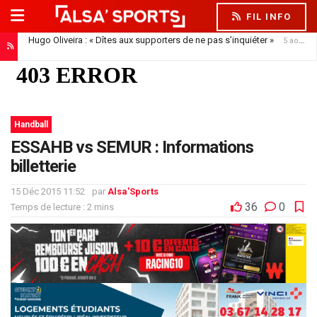
FIL INFO
Hugo Oliveira : « Dîtes aux supporters de ne pas s’inquiéter »
5 août 2026
Handball
ESSAHB vs SEMUR : Informations
billetterie
15 Déc 2015 11:52
par
Alsa'Sports
36
0
Temps de lecture : 2 mins