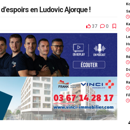
Ko
d’espoirs en Ludovic Ajorque !
37
0
Le
Ra