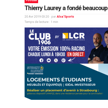
Football
Thierry Laurey a fondé beaucoup 
20 Avr 2019 03:20
par
Alsa'Sports
Temps de lecture : 1 min