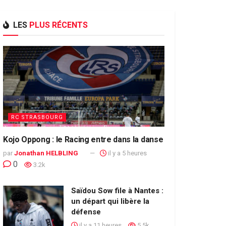
LES
PLUS RÉCENTS
RC STRASBOURG
Kojo Oppong : le Racing entre dans la danse
par
Jonathan HELBLING
il y a 5 heures
0
3.2k
Saïdou Sow file à Nantes :
un départ qui libère la
défense
il y a 11 heures
5.5k