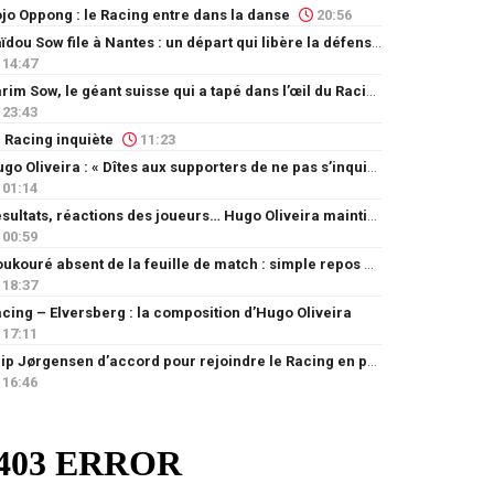
jo Oppong : le Racing entre dans la danse
20:56
Saïdou Sow file à Nantes : un départ qui libère la défense
14:47
Karim Sow, le géant suisse qui a tapé dans l’œil du Racing
23:43
 Racing inquiète
11:23
Hugo Oliveira : « Dîtes aux supporters de ne pas s’inquiéter »
01:14
Résultats, réactions des joueurs… Hugo Oliveira maintient son exigence
00:59
Doukouré absent de la feuille de match : simple repos ou départ imminent ?
18:37
cing – Elversberg : la composition d’Hugo Oliveira
17:11
Filip Jørgensen d’accord pour rejoindre le Racing en prêt
16:46