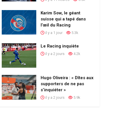
Karim Sow, le géant
suisse qui a tapé dans
l’œil du Racing
il y a 1 jour
5.3k
Le Racing inquiète
il y a 2 jours
4.2k
Hugo Oliveira : « Dîtes aux
supporters de ne pas
s’inquiéter »
il y a 2 jours
5.9k