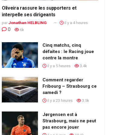
Oliveira rassure les supporters et
interpelle ses dirigeants
par
Jonathan HELBLING
il y a 4 heures
0
6k
Cinq matchs, cinq
défaites : le Racing joue
contre la montre
il y a 5 heures
3.4k
Comment regarder
Fribourg – Strasbourg ce
samedi ?
il y a 23 heures
3.5k
Jørgensen est à
Strasbourg, mais ne peut
pas encore jouer