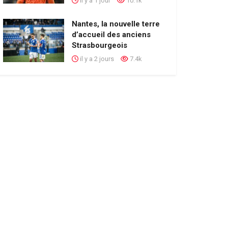
il y a 1 jour
10.1k
Nantes, la nouvelle terre
d’accueil des anciens
Strasbourgeois
il y a 2 jours
7.4k