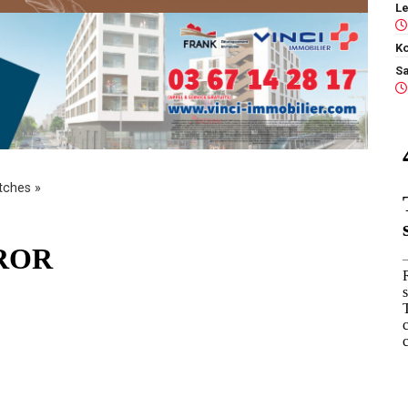
Ko
tches »