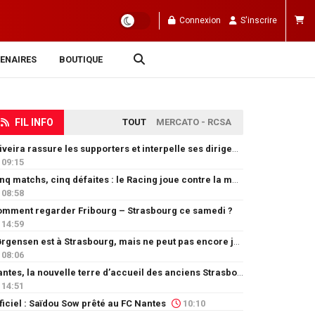
Connexion
S'inscrire
ENAIRES
BOUTIQUE
FIL INFO
TOUT
MERCATO - RCSA
Oliveira rassure les supporters et interpelle ses dirigeants
09:15
Cinq matchs, cinq défaites : le Racing joue contre la montre
08:58
mment regarder Fribourg – Strasbourg ce samedi ?
14:59
Jørgensen est à Strasbourg, mais ne peut pas encore jouer
08:06
Nantes, la nouvelle terre d’accueil des anciens Strasbourgeois
14:51
ficiel : Saïdou Sow prêté au FC Nantes
10:10