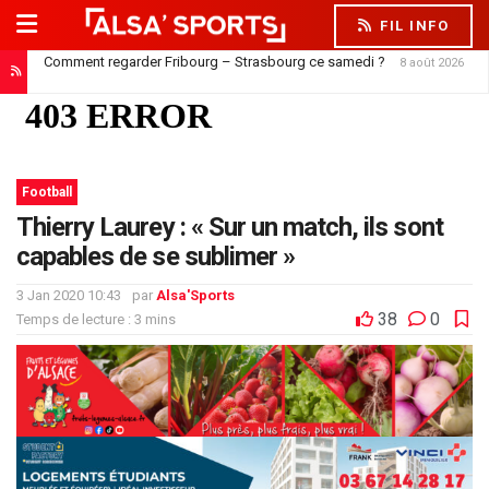
FIL INFO
Comment regarder Fribourg – Strasbourg ce samedi ?
8 août 2026
Football
Thierry Laurey : « Sur un match, ils sont
capables de se sublimer »
3 Jan 2020 10:43
par
Alsa'Sports
38
0
Temps de lecture : 3 mins