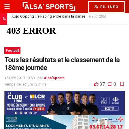
FIL INFO
Kojo Oppong : le Racing entre dans la danse
6 août 2026
Football
Tous les résultats et le classement de la
18ème journée
15 Déc 2019 10:50
par
Alsa'Sports
37
0
Temps de lecture : 2 mins