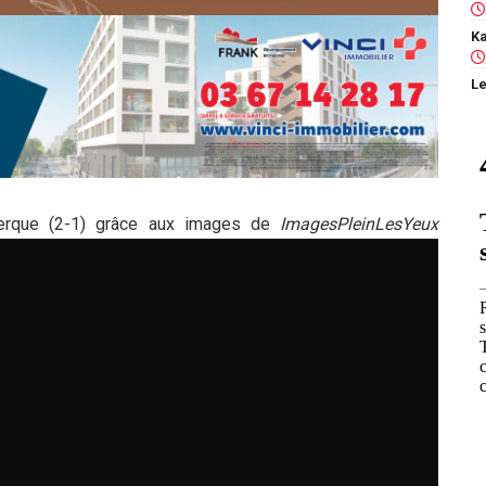
Le
kerque (2-1) grâce aux images de
ImagesPleinLesYeux