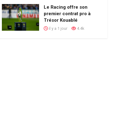
Le Racing offre son
premier contrat pro à
Trésor Kouablé
il y a 1 jour
4.4k