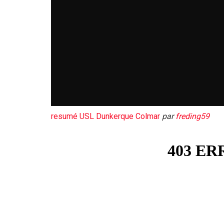
resumé USL Dunkerque Colmar
par
freding59