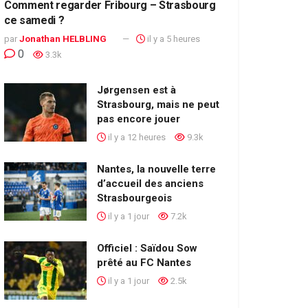
Comment regarder Fribourg – Strasbourg
ce samedi ?
par
Jonathan HELBLING
il y a 5 heures
0
3.3k
Jørgensen est à
Strasbourg, mais ne peut
pas encore jouer
il y a 12 heures
9.3k
Nantes, la nouvelle terre
d’accueil des anciens
Strasbourgeois
il y a 1 jour
7.2k
Officiel : Saïdou Sow
prêté au FC Nantes
il y a 1 jour
2.5k