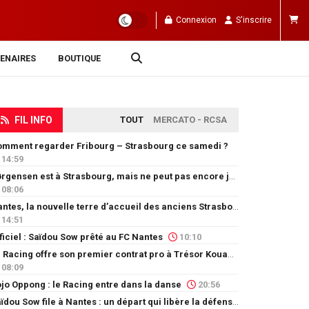
Connexion
S'inscrire
ENAIRES
BOUTIQUE
FIL INFO
TOUT
MERCATO - RCSA
mment regarder Fribourg – Strasbourg ce samedi ?
14:59
Jørgensen est à Strasbourg, mais ne peut pas encore jouer
08:06
Nantes, la nouvelle terre d’accueil des anciens Strasbourgeois
14:51
ficiel : Saïdou Sow prêté au FC Nantes
10:10
Le Racing offre son premier contrat pro à Trésor Kouablé
08:09
jo Oppong : le Racing entre dans la danse
20:56
Saïdou Sow file à Nantes : un départ qui libère la défense