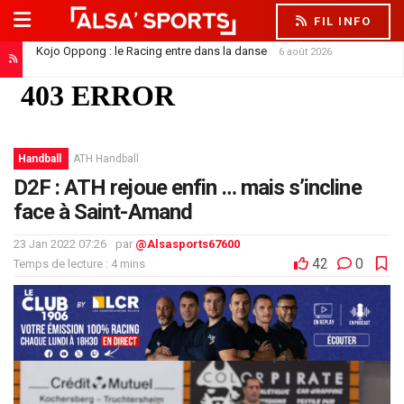
FIL INFO
Kojo Oppong : le Racing entre dans la danse
6 août 2026
Handball
ATH Handball
D2F : ATH rejoue enfin … mais s’incline
face à Saint-Amand
23 Jan 2022 07:26
par
@Alsasports67600
42
0
Temps de lecture : 4 mins