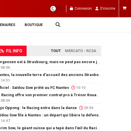
Connexion
S'inscrire
ENAIRES
BOUTIQUE
FIL INFO
TOUT
MERCATO - RCSA
Jørgensen est à Strasbourg, mais ne peut pas encore jouer
08:06
Nantes, la nouvelle terre d’accueil des anciens Strasbourgeois
14:51
ficiel : Saïdou Sow prêté au FC Nantes
10:10
Le Racing offre son premier contrat pro à Trésor Kouablé
08:09
jo Oppong : le Racing entre dans la danse
20:56
Saïdou Sow file à Nantes : un départ qui libère la défense
14:47
Karim Sow, le géant suisse qui a tapé dans l’œil du Racing