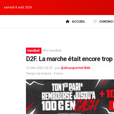
samedi 8 août 2026
ACCUEIL
CHRONO 
Handball
ATH Handball
D2F. La marche était encore trop
12 Mar 2022 09:50
par
@Alsasports67600
Temps de lecture : 4 mins