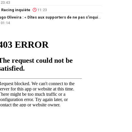
23:43
 Racing inquiète
11:23
Hugo Oliveira : « Dîtes aux supporters de ne pas s’inquiéter »
01:14