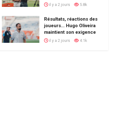
il y a 2 jours
5.8k
Résultats, réactions des
joueurs… Hugo Oliveira
maintient son exigence
il y a 2 jours
4.1k