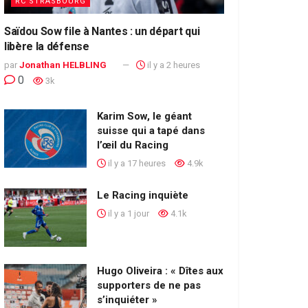
RC STRASBOURG
Saïdou Sow file à Nantes : un départ qui
libère la défense
par
Jonathan HELBLING
il y a 2 heures
0
3k
Karim Sow, le géant
suisse qui a tapé dans
l’œil du Racing
il y a 17 heures
4.9k
Le Racing inquiète
il y a 1 jour
4.1k
Hugo Oliveira : « Dîtes aux
supporters de ne pas
s’inquiéter »