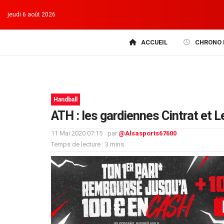
jeudi 6 août 2026
ACCUEIL
CHRONO 
Handball
ATH : les gardiennes Cintrat et L
11 Mai 2020 07:15
par
@Alsasports67600
Temps de lecture : 3 mins