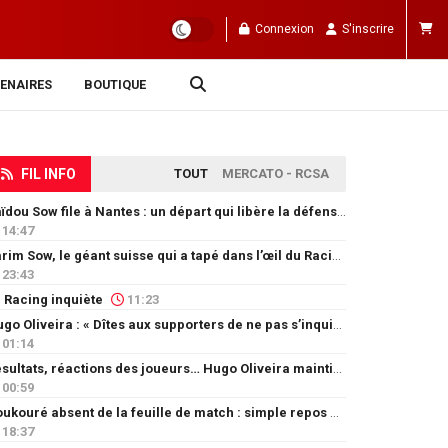
Connexion
S'inscrire
ENAIRES
BOUTIQUE
FIL INFO
TOUT
MERCATO - RCSA
Saïdou Sow file à Nantes : un départ qui libère la défense
14:47
Karim Sow, le géant suisse qui a tapé dans l’œil du Racing
23:43
 Racing inquiète
11:23
Hugo Oliveira : « Dîtes aux supporters de ne pas s’inquiéter »
01:14
Résultats, réactions des joueurs… Hugo Oliveira maintient son exigence
00:59
Doukouré absent de la feuille de match : simple repos ou départ imminent ?
18:37