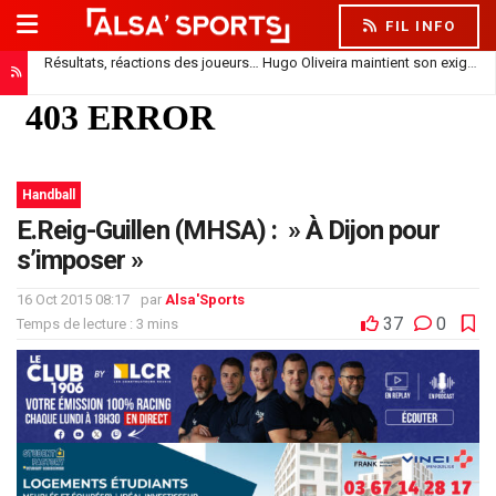
FIL INFO
Résultats, réactions des joueurs… Hugo Oliveira maintient son exigence
Handball
E.Reig-Guillen (MHSA) : » À Dijon pour
s’imposer »
16 Oct 2015 08:17
par
Alsa'Sports
37
0
Temps de lecture : 3 mins