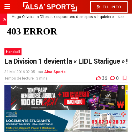
FIL INFO
Hugo Oliveira : « Dîtes aux supporters de ne pas s’inquiéter »
5 août 2026
Handball
La Division 1 devient la « LIDL Starligue » !
31 Mai 2016 02:05
par
Alsa'Sports
36
0
Temps de lecture : 3 mins