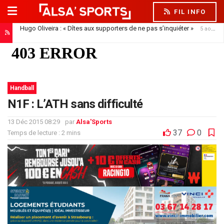
FIL INFO
Hugo Oliveira : « Dîtes aux supporters de ne pas s’inquiéter »
5 août 2026
Handball
N1F : L’ATH sans difficulté
13 Déc 2015 08:29
par
Alsa'Sports
37
0
Temps de lecture : 2 mins