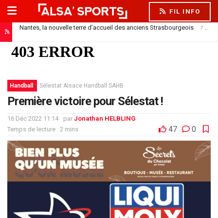
FIL INFO
Nantes, la nouvelle terre d’accueil des anciens Strasbourgeois
7 août 2026
Officiel : Saïdou Sow prêté au FC Nantes
7 août 2026
Handball
Sélestat Alsace Handball SAHB
Première victoire pour Sélestat !
16 Déc 2022 11:14
par
Jonathan HELBLING
47
0
Temps de lecture : 2 mins