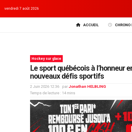
vendredi 7 août 2026
ACCUEIL
CHRONO 
Hockey sur glace
Le sport québécois à l’honneur en
nouveaux défis sportifs
2 Juin 2026 12:36
par
Jonathan HELBLING
Temps de lecture : 14 mins