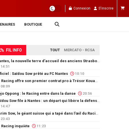
Connexion
S'inscrire
ENAIRES
BOUTIQUE
FIL INFO
TOUT
MERCATO - RCSA
Nantes, la nouvelle terre d’accueil des anciens Strasbourgeois
14:51
ficiel : Saïdou Sow prêté au FC Nantes
10:10
Le Racing offre son premier contrat pro à Trésor Kouablé
08:09
jo Oppong : le Racing entre dans la danse
20:56
Saïdou Sow file à Nantes : un départ qui libère la défense
14:47
Karim Sow, le géant suisse qui a tapé dans l’œil du Racing
23:43
 Racing inquiète
11:23