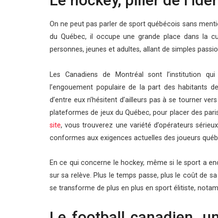
Le hockey, pilier de l’id
On ne peut pas parler de sport québécois sans menti
du Québec, il occupe une grande place dans la cul
personnes, jeunes et adultes, allant de simples pass
Les Canadiens de Montréal sont l’institution qui
l’engouement populaire de la part des habitants de
d’entre eux n’hésitent d’ailleurs pas à se tourner ve
plateformes de jeux du Québec, pour placer des paris
site
, vous trouverez une variété d’opérateurs sérieu
conformes aux exigences actuelles des joueurs qué
En ce qui concerne le hockey, même si le sport a enco
sur sa relève. Plus le temps passe, plus le coût de s
se transforme de plus en plus en sport élitiste, not
Le football canadien, u