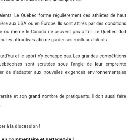
talents. Le Québec forme régulièrement des athlètes de haut
rière aux USA ou en Europe. Ils sont attirés par des conditions
ce ou même le Canada ne peuvent pas offrir. Le Québec doit
elles attractives afin de garder ses meilleurs talents.
ourd’hui et le sport n’y échappe pas. Les grandes compétitions
uébécoises sont scrutées sous l’angle de leur empreinte
yer de s’adapter aux nouvelles exigences environnementales
rsité et son grand nombre de pratiquants. Il doit aussi faire
.
er à la discussion !
e en commentaire et partagez-le !