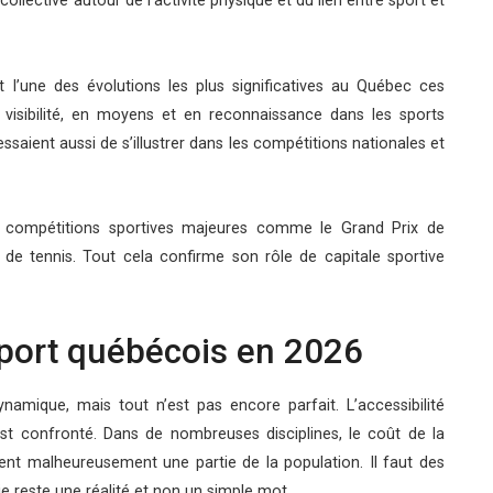
ollective autour de l’activité physique et du lien entre sport et
t l’une des évolutions les plus significatives au Québec ces
 visibilité, en moyens et en reconnaissance dans les sports
ssaient aussi de s’illustrer dans les compétitions nationales et
 compétitions sportives majeures comme le Grand Prix de
 de tennis. Tout cela confirme son rôle de capitale sportive
port québécois en 2026
mique, mais tout n’est pas encore parfait. L’accessibilité
 est confronté. Dans de nombreuses disciplines, le coût de la
uent malheureusement une partie de la population. Il faut des
ie reste une réalité et non un simple mot.