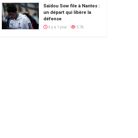
Saïdou Sow file à Nantes :
un départ qui libère la
défense
il y a 1 jour
5.7k