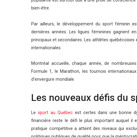
popularité est surtout due à une prise de conscience c
bien-être.
Par ailleurs, le développement du sport féminin es
dernières années. Les ligues féminines gagnent en
principaux et secondaires. Les athlètes québécoises e
internationales.
Montréal accueille, chaque année, de nombreuses
Formule 1, le Marathon, les tournois internationaux
d’envergure mondiale.
Les nouveaux défis du s
Le
sport au Québec
est certes dans une bonne dyna
financière reste le défi le plus important auquel il
pratique compétitive a atteint des niveaux qui excl
politiques publiques de qualité pour que la méritocrat