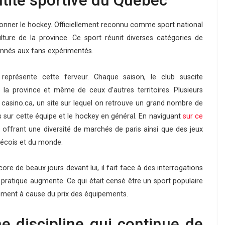
entité sportive du Québec
onner le hockey. Officiellement reconnu comme sport national
ture de la province. Ce sport réunit diverses catégories de
ionnés aux fans expérimentés.
 représente cette ferveur. Chaque saison, le club suscite
 la province et même de ceux d’autres territoires. Plusieurs
rs casino.ca, un site sur lequel on retrouve un grand nombre de
 sur cette équipe et le hockey en général. En naviguant
sur ce
x offrant une diversité de marchés de paris ainsi que des jeux
bécois et du monde.
re de beaux jours devant lui, il fait face à des interrogations
a pratique augmente. Ce qui était censé être un sport populaire
amment à cause du prix des équipements.
ne discipline qui continue de