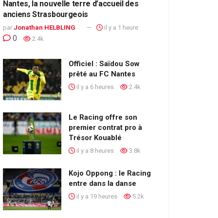
Nantes, la nouvelle terre d’accueil des
anciens Strasbourgeois
par
Jonathan HELBLING
il y a 1 heure
0
2.4k
Officiel : Saïdou Sow
prêté au FC Nantes
il y a 6 heures
2.4k
Le Racing offre son
premier contrat pro à
Trésor Kouablé
il y a 8 heures
3.8k
Kojo Oppong : le Racing
entre dans la danse
il y a 19 heures
5.2k