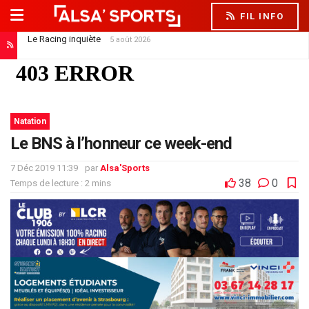
FIL INFO
Le Racing inquiète
5 août 2026
Natation
Le BNS à l’honneur ce week-end
7 Déc 2019 11:39
par
Alsa'Sports
38
0
Temps de lecture : 2 mins