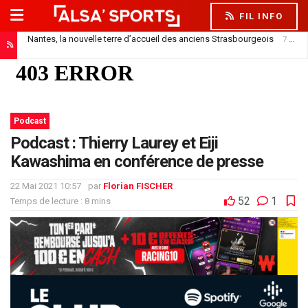
FIL INFO
Nantes, la nouvelle terre d’accueil des anciens Strasbourgeois
7 août 2026
Podcast
Podcast : Thierry Laurey et Eiji
Kawashima en conférence de presse
22 Mai 2021 10:57
par
Florian FISCHER
52
1
Temps de lecture : 8 mins