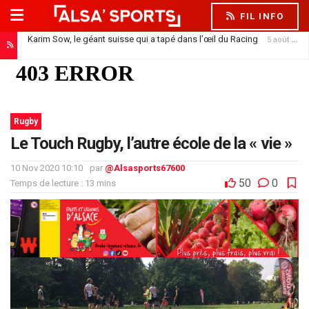
FIL INFO
Karim Sow, le géant suisse qui a tapé dans l’œil du Racing
5 août 2026
Rugby
Le Touch Rugby, l’autre école de la « vie »
10 Nov 2020 10:10
par
@Alsasports67600
50
0
Temps de lecture : 13 mins