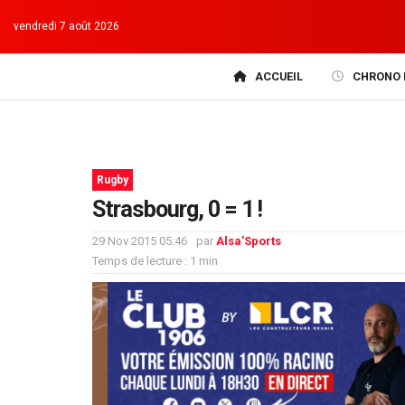
vendredi 7 août 2026
ACCUEIL
CHRONO 
Rugby
Strasbourg, 0 = 1 !
29 Nov 2015 05:46
par
Alsa'Sports
Temps de lecture : 1 min