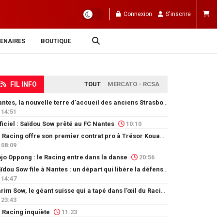
Connexion
S'inscrire
ENAIRES
BOUTIQUE
FIL INFO
TOUT
MERCATO - RCSA
Nantes, la nouvelle terre d’accueil des anciens Strasbourgeois
14:51
ficiel : Saïdou Sow prêté au FC Nantes
10:10
Le Racing offre son premier contrat pro à Trésor Kouablé
08:09
jo Oppong : le Racing entre dans la danse
20:56
Saïdou Sow file à Nantes : un départ qui libère la défense
14:47
Karim Sow, le géant suisse qui a tapé dans l’œil du Racing
23:43
 Racing inquiète
11:23