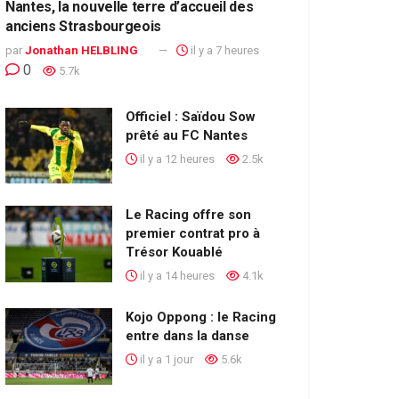
Nantes, la nouvelle terre d’accueil des
anciens Strasbourgeois
par
Jonathan HELBLING
il y a 7 heures
0
5.7k
Officiel : Saïdou Sow
prêté au FC Nantes
il y a 12 heures
2.5k
Le Racing offre son
premier contrat pro à
Trésor Kouablé
il y a 14 heures
4.1k
Kojo Oppong : le Racing
entre dans la danse
il y a 1 jour
5.6k