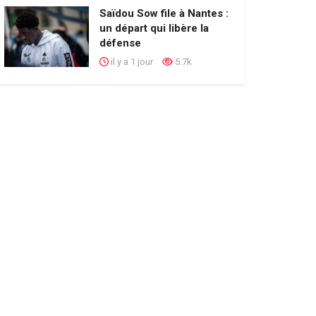
Saïdou Sow file à Nantes :
un départ qui libère la
défense
il y a 1 jour
5.7k