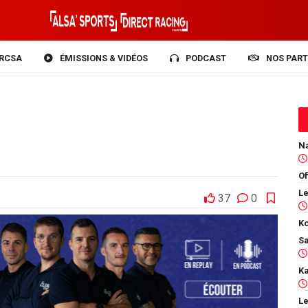
RCSA
ÉMISSIONS & VIDÉOS
PODCAST
NOS PART
Of
37
0
Ko
Le