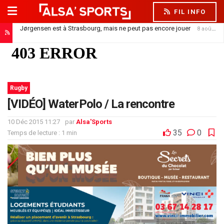
FIL INFO
Jørgensen est à Strasbourg, mais ne peut pas encore jouer
8 août 2026
Rugby
[VIDÉO] WaterPolo / La rencontre
10 Déc 2015 11:27
par
Alsa'Sports
35
0
Temps de lecture : 1 min