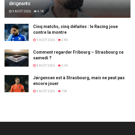
dirigeants
9 AOÛT 2026
4.1K
Cinq matchs, cinq défaites : le Racing joue
contre la montre
9 AOÛT 2026
2.8K
Comment regarder Fribourg – Strasbourg ce
samedi ?
8 AOÛT 2026
3.5K
Jørgensen est à Strasbourg, mais ne peut pas
encore jouer
8 AOÛT 2026
10K