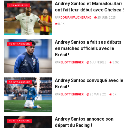
Andrey Santos et Mamadou Sarr
LES ANCIENS
ont fait leur début avec Chelsea !
PAR
DORIAN FAUCHERAND
25 JUIN 2025
8.1K
Andrey Santos a fait ses débuts
RC STRASBOURG
en matches officiels avec le
Brésil !
PAR
ELIOTT EHINGER
6 JUIN 2025
3.3K
Andrey Santos convoqué avec le
RC STRASBOURG
Brésil !
PAR
ELIOTT EHINGER
26 MAI 2025
3K
Andrey Santos annonce son
RC STRASBOURG
départ du Racing !