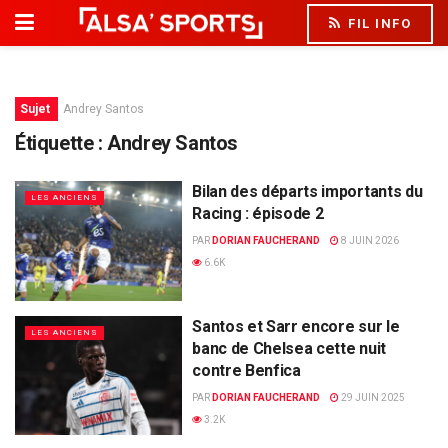
FIL INFO
Sujet
Andrey Santos
Étiquette :
Andrey Santos
Bilan des départs importants du
LES ANCIENS
Racing : épisode 2
PAR
DORIAN FAUCHERAND
8 JUIN 2026
6.6K
Santos et Sarr encore sur le
LES ANCIENS
banc de Chelsea cette nuit
contre Benfica
PAR
DORIAN FAUCHERAND
29 JUIN 2025
3.2K