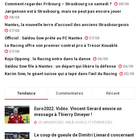
Comment regarder Fribourg – Strasbourg ce samedi ?
08/08
Jørgensen est à Strasbourg, mais ne peut pas encore jouer
08/08
Nantes, la nouvelle terre d’accueil des anciens Strasbourgeois
07/08
Officiel : Saïdou Sow prêté au FC Nantes
07/08
Le Racing offre son premier contrat pro à Trésor Kouablé
07/08
Kojo Oppong : le Racing entre dans la danse
06/08
Saïdou Sow file à Nantes : un départ qui libère la défense
06/08
Karim Sow, le géant suisse qui a tapé dans l’œil du Racing
05/08
Tendance
Commentaires
Récent
Euro2022. Vidéo. Vincent Gérard envoie un
message à Thierry Omeyer !
29 JANVIER 2022 - MIS À JOUR LE 17 FÉVRIER 2022
Le coup de gueule de Dimitri Lienard concernant