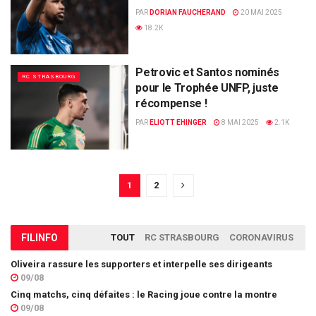
PAR
DORIAN FAUCHERAND
20 MAI 2025
18.2K
Petrovic et Santos nominés
RC STRASBOURG
pour le Trophée UNFP, juste
récompense !
PAR
ELIOTT EHINGER
8 MAI 2025
2.1K
1
2
FIL
INFO
TOUT
RC STRASBOURG
CORONAVIRUS
Oliveira rassure les supporters et interpelle ses dirigeants
09/08
Cinq matchs, cinq défaites : le Racing joue contre la montre
09/08