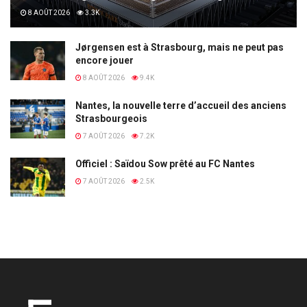
8 AOÛT 2026
3.3K
Jørgensen est à Strasbourg, mais ne peut pas
encore jouer
8 AOÛT 2026
9.4K
Nantes, la nouvelle terre d’accueil des anciens
Strasbourgeois
7 AOÛT 2026
7.2K
Officiel : Saïdou Sow prêté au FC Nantes
7 AOÛT 2026
2.5K