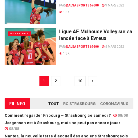
PAR
@ALSASPORTS67600
9 MARS 2022
1.3K
Ligue AF. Mulhouse Volley sur sa
VOLLEY-BALL
lancée face à Evreux
PAR
@ALSASPORTS67600
5 MARS 2022
1.3K
1
2
…
10
FIL
INFO
TOUT
RC STRASBOURG
CORONAVIRUS
Comment regarder Fribourg – Strasbourg ce samedi ?
08/08
Jørgensen est à Strasbourg, mais ne peut pas encore jouer
08/08
Nantes, la nouvelle terre d’accueil des anciens Strasbourgeois