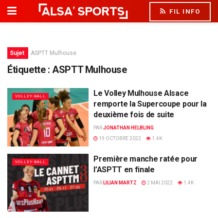
FIL INFO
Sujet
ASPTT Mulhouse
Étiquette :
ASPTT Mulhouse
Le Volley Mulhouse Alsace
VOLLEY-BALL
remporte la Supercoupe pour la
deuxième fois de suite
PAR
JONATHAN HELBLING
19 OCTOBRE 2022
1.4K
Première manche ratée pour
VOLLEY-BALL
l’ASPTT en finale
PAR
LILIAN MARTZ
2 MAI 2022
1.4K