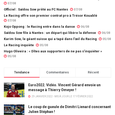
07/08
Officiel : Saïdou Sow prêté au FC Nantes
07/08
Le Racing offre son premier contrat pro à Trésor Kouablé
07/08
Kojo Oppong : le Racing entre dans la danse
06/08
Saïdou Sow file à Nantes : un départ qui libère la défense
06/08
Karim Sow, le géant suisse qui a tapé dans l’œil du Racing
05/08
Le Racing inquiète
05/08
Hugo Oliveira : « Dîtes aux supporters de ne pas s’inquiéter »
05/08
Tendance
Commentaires
Récent
Euro2022. Vidéo. Vincent Gérard envoie un
message à Thierry Omeyer !
29 JANVIER 2022 - MIS À JOUR LE 17 FÉVRIER 2022
Le coup de gueule de Dimitri Lienard concernant
Julien Stéphan !