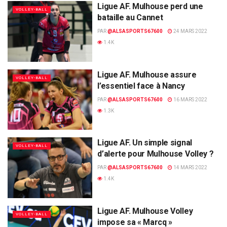
Ligue AF. Mulhouse perd une
VOLLEY-BALL
bataille au Cannet
PAR
@ALSASPORTS67600
24 MARS 2022
1.4K
Ligue AF. Mulhouse assure
VOLLEY-BALL
l’essentiel face à Nancy
PAR
@ALSASPORTS67600
16 MARS 2022
1.3K
Ligue AF. Un simple signal
VOLLEY-BALL
d’alerte pour Mulhouse Volley ?
PAR
@ALSASPORTS67600
14 MARS 2022
1.4K
Ligue AF. Mulhouse Volley
VOLLEY-BALL
impose sa « Marcq »