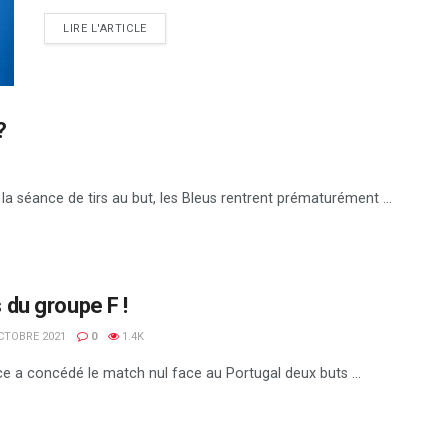
DETAILS
LIRE L'ARTICLE
?
 la séance de tirs au but, les Bleus rentrent prématurément ...
du groupe F !
OCTOBRE 2021
0
1.4K
nce a concédé le match nul face au Portugal deux buts ...