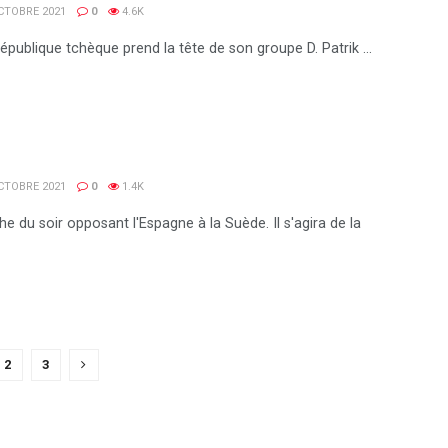
OCTOBRE 2021
0
4.6K
République tchèque prend la tête de son groupe D. Patrik ...
OCTOBRE 2021
0
1.4K
e du soir opposant l'Espagne à la Suède. Il s'agira de la
2
3