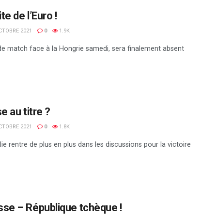
e de l’Euro !
OCTOBRE 2021
0
1.9K
 de match face à la Hongrie samedi, sera finalement absent
e au titre ?
OCTOBRE 2021
0
1.8K
lie rentre de plus en plus dans les discussions pour la victoire
sse – République tchèque !