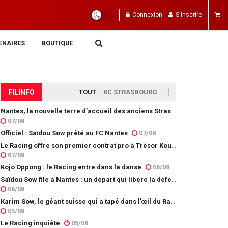
Connexion
S'inscrire
ENAIRES
BOUTIQUE
FIL
INFO
TOUT
RC STRASBOURG
Nantes, la nouvelle terre d’accueil des anciens Strasbourgeois
07/08
Officiel : Saïdou Sow prêté au FC Nantes
07/08
Le Racing offre son premier contrat pro à Trésor Kouablé
07/08
Kojo Oppong : le Racing entre dans la danse
06/08
Saïdou Sow file à Nantes : un départ qui libère la défense
06/08
Karim Sow, le géant suisse qui a tapé dans l’œil du Racing
05/08
Le Racing inquiète
05/08