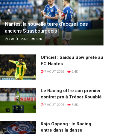
Nantes, la nouvelle terre d’accueil des
anciens Strasbourgeois
7 AOÛT 2026
3.3K
Officiel : Saïdou Sow prêté au
FC Nantes
7 AOÛT 2026
2.4K
Le Racing offre son premier
contrat pro à Trésor Kouablé
7 AOÛT 2026
3.8K
Kojo Oppong : le Racing
entre dans la danse