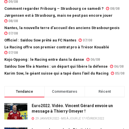
09/08
Comment regarder Fribourg – Strasbourg ce samedi ?
08/08
Jørgensen est à Strasbourg, mais ne peut pas encore jouer
08/08
Nantes, la nouvelle terre d’accueil des anciens Strasbourgeois
07/08
Officiel : Saïdou Sow prêté au FC Nantes
07/08
Le Racing offre son premier contrat pro à Trésor Kouablé
07/08
Kojo Oppong : le Racing entre dans la danse
06/08
Saïdou Sow file à Nantes : un départ qui libère la défense
06/08
Karim Sow, le géant suisse qui a tapé dans l’œil du Racing
05/08
Tendance
Commentaires
Récent
Euro2022. Vidéo. Vincent Gérard envoie un
message à Thierry Omeyer !
29 JANVIER 2022 - MIS À JOUR LE 17 FÉVRIER 2022