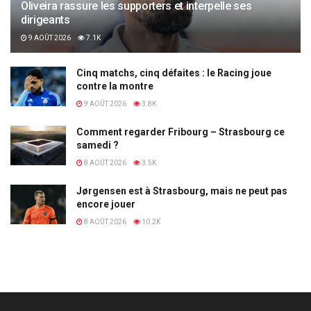
Oliveira rassure les supporters et interpelle ses
dirigeants
9 AOÛT 2026
7.1K
Cinq matchs, cinq défaites : le Racing joue
contre la montre
9 AOÛT 2026
3.8K
Comment regarder Fribourg – Strasbourg ce
samedi ?
8 AOÛT 2026
3.5K
Jørgensen est à Strasbourg, mais ne peut pas
encore jouer
8 AOÛT 2026
10.2K