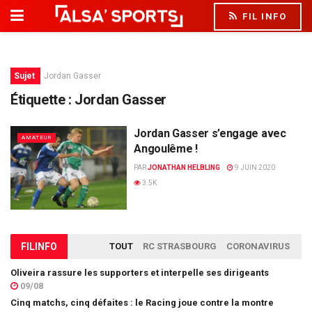
FIL INFO
Sujet
Jordan Gasser
Étiquette :
Jordan Gasser
Jordan Gasser s’engage avec
AMATEUR
Angoulême !
PAR
JONATHAN HELBLING
9 JUIN 2020
3.5K
FIL
INFO
TOUT
RC STRASBOURG
CORONAVIRUS
Oliveira rassure les supporters et interpelle ses dirigeants
09/08
Cinq matchs, cinq défaites : le Racing joue contre la montre