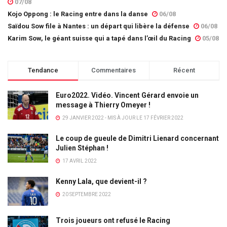
07/08
Kojo Oppong : le Racing entre dans la danse
06/08
Saïdou Sow file à Nantes : un départ qui libère la défense
06/08
Karim Sow, le géant suisse qui a tapé dans l’œil du Racing
05/08
Tendance
Commentaires
Récent
Euro2022. Vidéo. Vincent Gérard envoie un
message à Thierry Omeyer !
29 JANVIER 2022 - MIS À JOUR LE 17 FÉVRIER 2022
Le coup de gueule de Dimitri Lienard concernant
Julien Stéphan !
17 AVRIL 2022
Kenny Lala, que devient-il ?
20 SEPTEMBRE 2022
Trois joueurs ont refusé le Racing