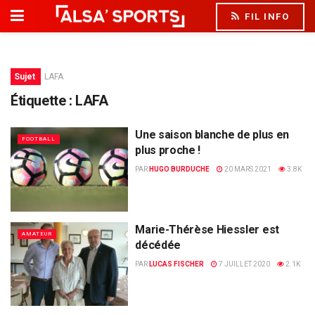
FIL INFO
Sujet
LAFA
Étiquette :
LAFA
Une saison blanche de plus en
FOOTBALL
plus proche !
PAR
HUGO BURDUCHE
20 MARS 2021
3.8K
Marie-Thérèse Hiessler est
AMATEUR
décédée
PAR
LUCAS FISCHER
7 JUILLET 2020
2.1K