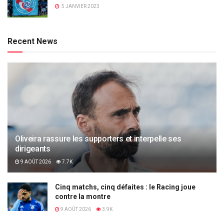
5 JANVIER 2023
Recent News
Oliveira rassure les supporters et interpelle ses
dirigeants
9 AOÛT 2026
7.7K
Cinq matchs, cinq défaites : le Racing joue
contre la montre
9 AOÛT 2026
3.9K