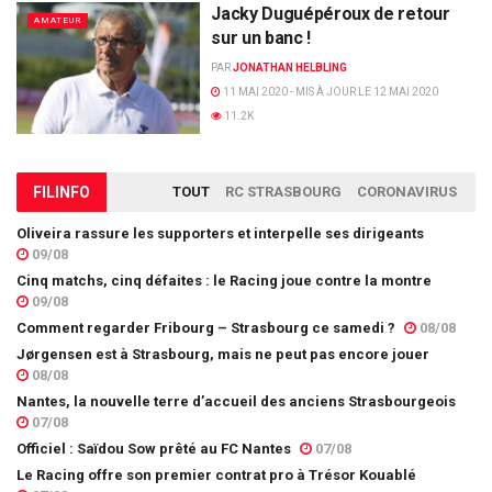
Jacky Duguépéroux de retour
AMATEUR
sur un banc !
PAR
JONATHAN HELBLING
11 MAI 2020 - MIS À JOUR LE 12 MAI 2020
11.2K
FIL
INFO
TOUT
RC STRASBOURG
CORONAVIRUS
Oliveira rassure les supporters et interpelle ses dirigeants
09/08
Cinq matchs, cinq défaites : le Racing joue contre la montre
09/08
Comment regarder Fribourg – Strasbourg ce samedi ?
08/08
Jørgensen est à Strasbourg, mais ne peut pas encore jouer
08/08
Nantes, la nouvelle terre d’accueil des anciens Strasbourgeois
07/08
Officiel : Saïdou Sow prêté au FC Nantes
07/08
Le Racing offre son premier contrat pro à Trésor Kouablé