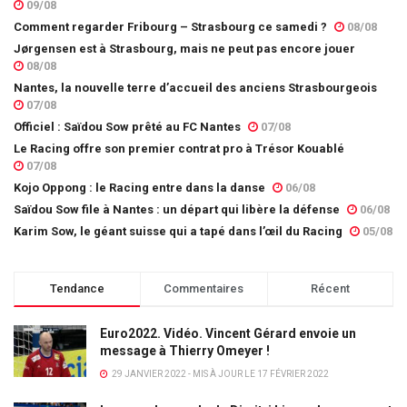
09/08
Comment regarder Fribourg – Strasbourg ce samedi ?
08/08
Jørgensen est à Strasbourg, mais ne peut pas encore jouer
08/08
Nantes, la nouvelle terre d’accueil des anciens Strasbourgeois
07/08
Officiel : Saïdou Sow prêté au FC Nantes
07/08
Le Racing offre son premier contrat pro à Trésor Kouablé
07/08
Kojo Oppong : le Racing entre dans la danse
06/08
Saïdou Sow file à Nantes : un départ qui libère la défense
06/08
Karim Sow, le géant suisse qui a tapé dans l’œil du Racing
05/08
Tendance
Commentaires
Récent
Euro2022. Vidéo. Vincent Gérard envoie un
message à Thierry Omeyer !
29 JANVIER 2022 - MIS À JOUR LE 17 FÉVRIER 2022