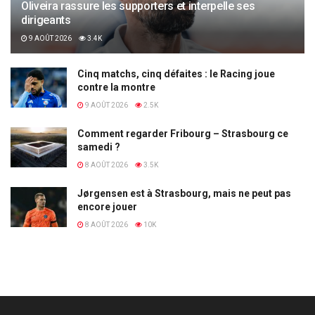
Oliveira rassure les supporters et interpelle ses
dirigeants
9 AOÛT 2026
3.4K
Cinq matchs, cinq défaites : le Racing joue
contre la montre
9 AOÛT 2026
2.5K
Comment regarder Fribourg – Strasbourg ce
samedi ?
8 AOÛT 2026
3.5K
Jørgensen est à Strasbourg, mais ne peut pas
encore jouer
8 AOÛT 2026
10K