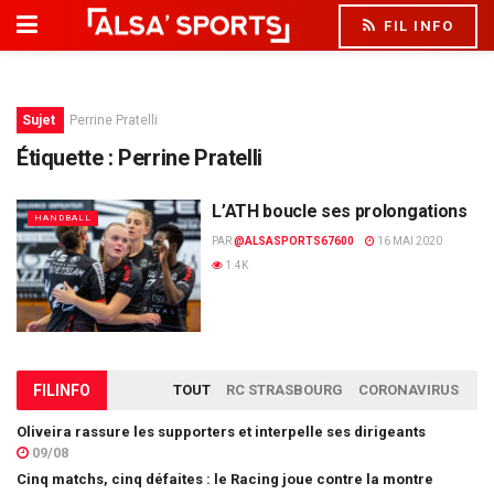
FIL INFO
Sujet
Perrine Pratelli
Étiquette :
Perrine Pratelli
L’ATH boucle ses prolongations
HANDBALL
PAR
@ALSASPORTS67600
16 MAI 2020
1.4K
FIL
INFO
TOUT
RC STRASBOURG
CORONAVIRUS
Oliveira rassure les supporters et interpelle ses dirigeants
09/08
Cinq matchs, cinq défaites : le Racing joue contre la montre