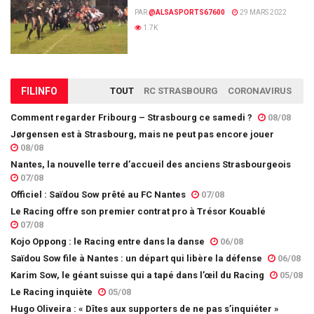
PAR
@ALSASPORTS67600
29 MARS 2022
1.7K
FIL
INFO
TOUT
RC STRASBOURG
CORONAVIRUS
Comment regarder Fribourg – Strasbourg ce samedi ?
08/08
Jørgensen est à Strasbourg, mais ne peut pas encore jouer
08/08
Nantes, la nouvelle terre d’accueil des anciens Strasbourgeois
07/08
Officiel : Saïdou Sow prêté au FC Nantes
07/08
Le Racing offre son premier contrat pro à Trésor Kouablé
07/08
Kojo Oppong : le Racing entre dans la danse
06/08
Saïdou Sow file à Nantes : un départ qui libère la défense
06/08
Karim Sow, le géant suisse qui a tapé dans l’œil du Racing
05/08
Le Racing inquiète
05/08
Hugo Oliveira : « Dîtes aux supporters de ne pas s’inquiéter »