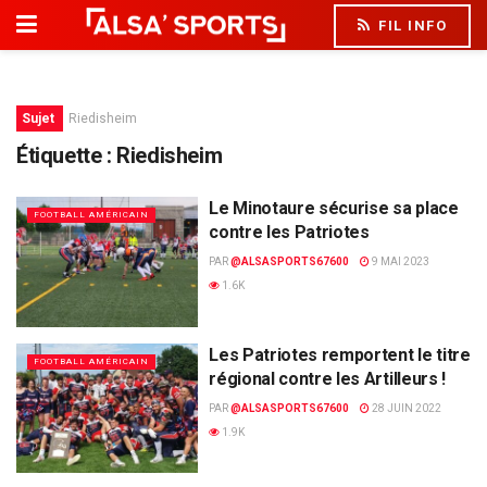
FIL INFO
Sujet
Riedisheim
Étiquette :
Riedisheim
Le Minotaure sécurise sa place
FOOTBALL AMÉRICAIN
contre les Patriotes
PAR
@ALSASPORTS67600
9 MAI 2023
1.6K
Les Patriotes remportent le titre
FOOTBALL AMÉRICAIN
régional contre les Artilleurs !
PAR
@ALSASPORTS67600
28 JUIN 2022
1.9K