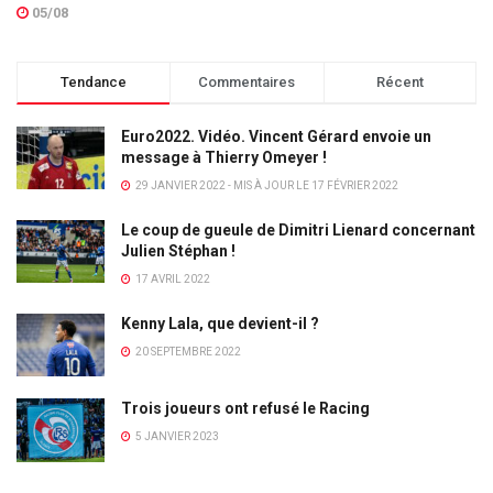
05/08
Tendance
Commentaires
Récent
Euro2022. Vidéo. Vincent Gérard envoie un
message à Thierry Omeyer !
29 JANVIER 2022 - MIS À JOUR LE 17 FÉVRIER 2022
Le coup de gueule de Dimitri Lienard concernant
Julien Stéphan !
17 AVRIL 2022
Kenny Lala, que devient-il ?
20 SEPTEMBRE 2022
Trois joueurs ont refusé le Racing
5 JANVIER 2023