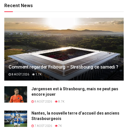
Recent News
Comment regarder Fribourg – Strasbourg ce samedi ?
8 AOÛT 2026
1.7K
Jørgensen est à Strasbourg, mais ne peut pas
encore jouer
8 AOÛT 2026
8.7K
Nantes, la nouvelle terre d’accueil des anciens
Strasbourgeois
7 AOÛT 2026
7K