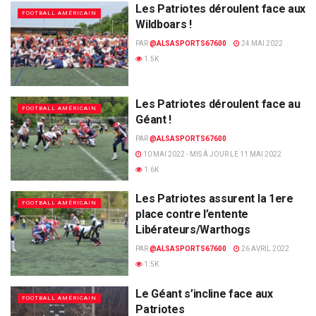
Les Patriotes déroulent face aux
FOOTBALL AMÉRICAIN
Wildboars !
PAR
@ALSASPORTS67600
24 MAI 2022
1.5K
Les Patriotes déroulent face au
FOOTBALL AMÉRICAIN
Géant !
PAR
@ALSASPORTS67600
10 MAI 2022 - MIS À JOUR LE 11 MAI 2022
1.6K
Les Patriotes assurent la 1ere
FOOTBALL AMÉRICAIN
place contre l’entente
Libérateurs/Warthogs
PAR
@ALSASPORTS67600
26 AVRIL 2022
1.5K
Le Géant s’incline face aux
FOOTBALL AMÉRICAIN
Patriotes