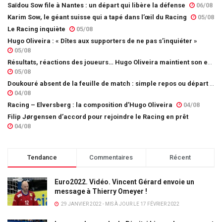
Saïdou Sow file à Nantes : un départ qui libère la défense
06/08
Karim Sow, le géant suisse qui a tapé dans l’œil du Racing
05/08
Le Racing inquiète
05/08
Hugo Oliveira : « Dîtes aux supporters de ne pas s’inquiéter »
05/08
Résultats, réactions des joueurs… Hugo Oliveira maintient son exigence
05/08
Doukouré absent de la feuille de match : simple repos ou départ imminent ?
04/08
Racing – Elversberg : la composition d’Hugo Oliveira
04/08
Filip Jørgensen d’accord pour rejoindre le Racing en prêt
04/08
Tendance
Commentaires
Récent
Euro2022. Vidéo. Vincent Gérard envoie un
message à Thierry Omeyer !
29 JANVIER 2022 - MIS À JOUR LE 17 FÉVRIER 2022