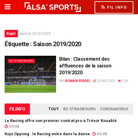
FIL INFO
Sujet
Saison 2019/2020
Étiquette :
Saison 2019/2020
Bilan : Classement des
RC STRASBOURG
affluences de la saison
2019/2020
PAR
ROMAIN SENGEL
24 MAI 2020
3.5K
FIL
INFO
TOUT
RC STRASBOURG
CORONAVIRUS
Le Racing offre son premier contrat pro à Trésor Kouablé
07/08
Kojo Oppong : le Racing entre dans la danse
06/08