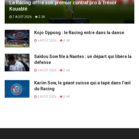
Le Racing offre son premier contrat pro à Trésor
Kouablé
7 AOÛT 2026
2.3K
Kojo Oppong : le Racing entre dans la danse
6 AOÛT 2026
4.6K
Saïdou Sow file à Nantes : un départ qui libère la
défense
6 AOÛT 2026
5.6K
Karim Sow, le géant suisse qui a tapé dans l’œil
du Racing
5 AOÛT 2026
5.4K