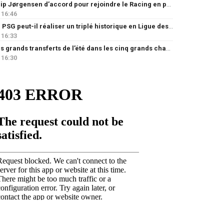
Filip Jørgensen d’accord pour rejoindre le Racing en prêt
16:46
Le PSG peut-il réaliser un triplé historique en Ligue des champions ?
16:33
Les grands transferts de l’été dans les cinq grands championnats européens : quels clubs ont le plus investi ?
16:30