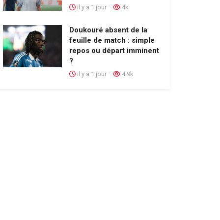
il y a 1 jour
4k
Doukouré absent de la
feuille de match : simple
repos ou départ imminent
?
il y a 1 jour
4.9k