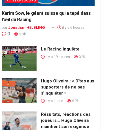
RC STRASBOURG
Karim Sow, le géant suisse qui a tapé dans
l’œil du Racing
par
Jonathan HELBLING
il y a 6 heures
0
2.3k
Le Racing inquiète
il y a 19 heures
3.9k
Hugo Oliveira : « Dîtes aux
supporters de ne pas
s’inquiéter »
il y a 1 jour
5.7k
Résultats, réactions des
joueurs… Hugo Oliveira
maintient son exigence