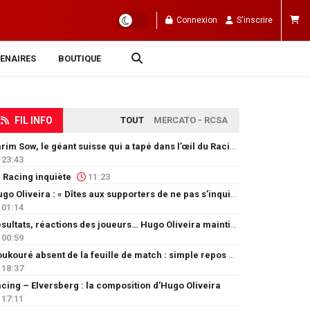
Connexion
S'inscrire
ENAIRES
BOUTIQUE
FIL INFO
TOUT
MERCATO - RCSA
Karim Sow, le géant suisse qui a tapé dans l’œil du Racing
23:43
 Racing inquiète
11:23
Hugo Oliveira : « Dîtes aux supporters de ne pas s’inquiéter »
01:14
Résultats, réactions des joueurs… Hugo Oliveira maintient son exigence
00:59
Doukouré absent de la feuille de match : simple repos ou départ imminent ?
18:37
cing – Elversberg : la composition d’Hugo Oliveira
17:11