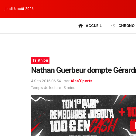
jeudi 6 août 2026
ACCUEIL
CHRONO 
Triathlon
Nathan Guerbeur dompte Gérar
4 Sep 2016 06:54
par
Alsa'Sports
Temps de lecture : 3 mins