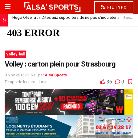
FIL INFO
Hugo Oliveira : « Dîtes aux supporters de ne pas s’inquiéter »
5 août 2026
Volley-ball
Volley : carton plein pour Strasbourg
8 Nov 2015 01:50
par
Alsa'Sports
36
0
Temps de lecture : 1 min